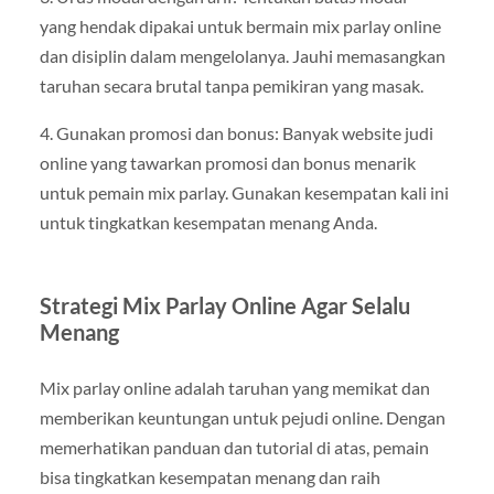
yang hendak dipakai untuk bermain mix parlay online
dan disiplin dalam mengelolanya. Jauhi memasangkan
taruhan secara brutal tanpa pemikiran yang masak.
4. Gunakan promosi dan bonus: Banyak website judi
online yang tawarkan promosi dan bonus menarik
untuk pemain mix parlay. Gunakan kesempatan kali ini
untuk tingkatkan kesempatan menang Anda.
Strategi Mix Parlay Online Agar Selalu
Menang
Mix parlay online adalah taruhan yang memikat dan
memberikan keuntungan untuk pejudi online. Dengan
memerhatikan panduan dan tutorial di atas, pemain
bisa tingkatkan kesempatan menang dan raih