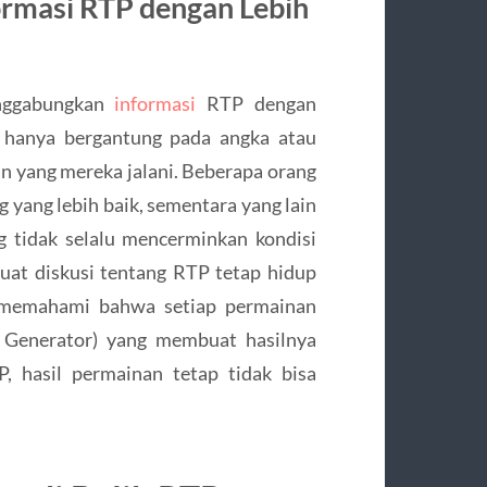
rmasi RTP dengan Lebih
enggabungkan
informasi
RTP dengan
k hanya bergantung pada angka atau
n yang mereka jalani. Beberapa orang
 yang lebih baik, sementara yang lain
g tidak selalu mencerminkan kondisi
uat diskusi tentang RTP tetap hidup
uk memahami bahwa setiap permainan
enerator) yang membuat hasilnya
P, hasil permainan tetap tidak bisa