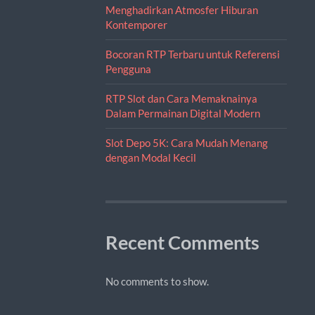
Menghadirkan Atmosfer Hiburan
Kontemporer
Bocoran RTP Terbaru untuk Referensi
Pengguna
RTP Slot dan Cara Memaknainya
Dalam Permainan Digital Modern
Slot Depo 5K: Cara Mudah Menang
dengan Modal Kecil
Recent Comments
No comments to show.