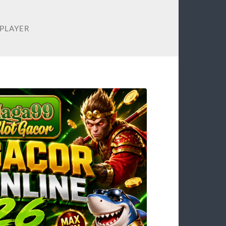
 PLAYER