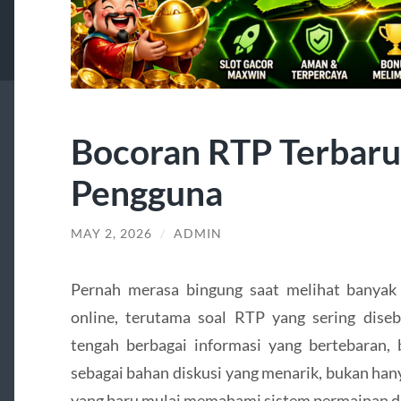
Bocoran RTP Terbaru
Pengguna
MAY 2, 2026
/
ADMIN
Pernah merasa bingung saat melihat banyak 
online, terutama soal RTP yang sering diseb
tengah berbagai informasi yang bertebaran,
sebagai bahan diskusi yang menarik, bukan han
yang baru mulai memahami sistem permainan di