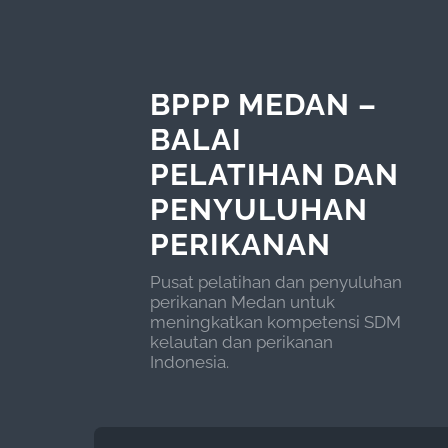
BPPP MEDAN –
BALAI
PELATIHAN DAN
PENYULUHAN
PERIKANAN
Pusat pelatihan dan penyuluhan
perikanan Medan untuk
meningkatkan kompetensi SDM
kelautan dan perikanan
Indonesia.