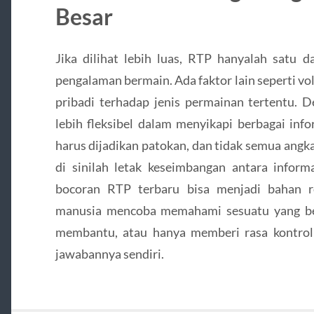
Besar
Jika dilihat lebih luas, RTP hanyalah satu
pengalaman bermain. Ada faktor lain seperti vola
pribadi terhadap jenis permainan tertentu. 
lebih fleksibel dalam menyikapi berbagai inf
harus dijadikan patokan, dan tidak semua angka
di sinilah letak keseimbangan antara inform
bocoran RTP terbaru bisa menjadi bahan r
manusia mencoba memahami sesuatu yang ber
membantu, atau hanya memberi rasa kontrol
jawabannya sendiri.