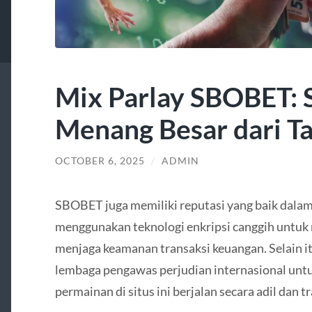
Mix Parlay SBOBET: S
Menang Besar dari Ta
OCTOBER 6, 2025
/
ADMIN
SBOBET juga memiliki reputasi yang baik dalam h
menggunakan teknologi enkripsi canggih untuk 
menjaga keamanan transaksi keuangan. Selain 
lembaga pengawas perjudian internasional un
permainan di situs ini berjalan secara adil dan t