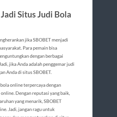
di Situs Judi Bola
mengherankan jika SBOBET menjadi
 masyarakat. Para pemain bisa
menguntungkan dengan berbagai
adi, jika Anda adalah penggemar judi
gan Anda di situs SBOBET.
 bola online terpercaya dengan
 online. Dengan reputasi yang baik,
n taruhan yang menarik, SBOBET
ine. Jadi, jangan ragu untuk