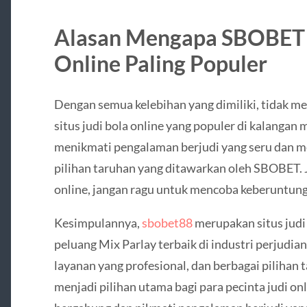
Alasan Mengapa SBOBET Ja
Online Paling Populer
Dengan semua kelebihan yang dimiliki, tidak 
situs judi bola online yang populer di kalangan
menikmati pengalaman berjudi yang seru dan 
pilihan taruhan yang ditawarkan oleh SBOBET. J
online, jangan ragu untuk mencoba keberuntun
Kesimpulannya,
sbobet88
merupakan situs judi
peluang Mix Parlay terbaik di industri perjudian
layanan yang profesional, dan berbagai piliha
menjadi pilihan utama bagi para pecinta judi onl