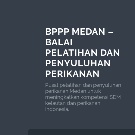
BPPP MEDAN –
BALAI
PELATIHAN DAN
PENYULUHAN
PERIKANAN
Pusat pelatihan dan penyuluhan
perikanan Medan untuk
meningkatkan kompetensi SDM
kelautan dan perikanan
Indonesia.