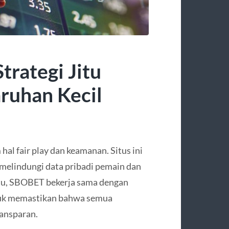
trategi Jitu
ruhan Kecil
al fair play dan keamanan. Situs ini
melindungi data pribadi pemain dan
itu, SBOBET bekerja sama dengan
tuk memastikan bahwa semua
ransparan.