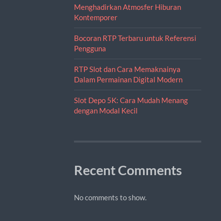
Menghadirkan Atmosfer Hiburan
Kontemporer
Bocoran RTP Terbaru untuk Referensi
Pengguna
RTP Slot dan Cara Memaknainya
Dalam Permainan Digital Modern
Slot Depo 5K: Cara Mudah Menang
dengan Modal Kecil
Recent Comments
No comments to show.