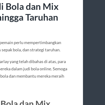
i Bola dan Mix
 hingga Taruhan
, pemain perlu mempertimbangkan
s sepak bola, dan strategi taruhan.
rlay yang telah dibahas di atas, para
reka dalam judi bola online. Semoga
han bola dan membantu mereka meraih
 Bola dan Mix