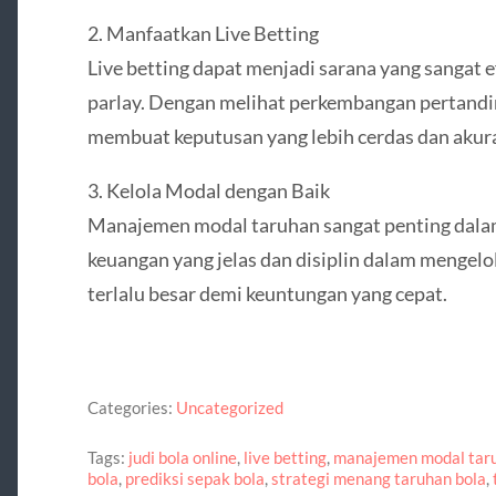
2. Manfaatkan Live Betting
Live betting dapat menjadi sarana yang sangat
parlay. Dengan melihat perkembangan pertandi
membuat keputusan yang lebih cerdas dan akura
3. Kelola Modal dengan Baik
Manajemen modal taruhan sangat penting dalam
keuangan yang jelas dan disiplin dalam mengelo
terlalu besar demi keuntungan yang cepat.
Categories:
Uncategorized
Tags:
judi bola online
,
live betting
,
manajemen modal tar
bola
,
prediksi sepak bola
,
strategi menang taruhan bola
,