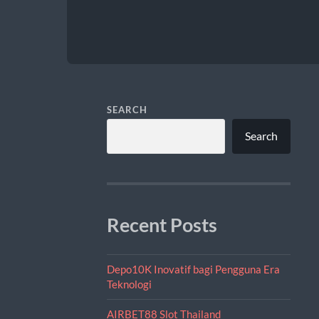
SEARCH
Search
Recent Posts
Depo10K Inovatif bagi Pengguna Era
Teknologi
AIRBET88 Slot Thailand