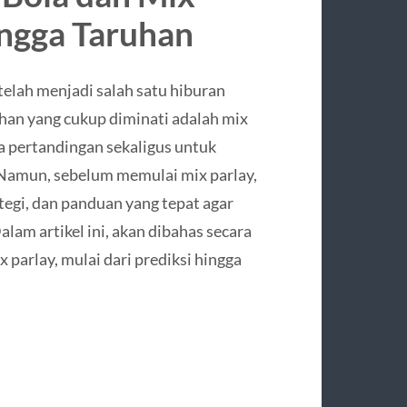
ingga Taruhan
e telah menjadi salah satu hiburan
uhan yang cukup diminati adalah mix
 pertandingan sekaligus untuk
Namun, sebelum memulai mix parlay,
egi, dan panduan yang tepat agar
am artikel ini, akan dibahas secara
 parlay, mulai dari prediksi hingga