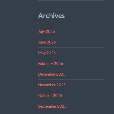
Archives
July 2026
June 2026
May 2026
February 2026
December 2025
November 2025
October 2025
September 2025