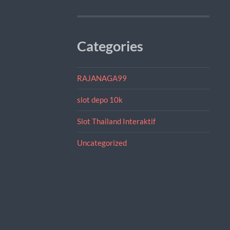
Categories
RAJANAGA99
slot depo 10k
Slot Thailand Interaktif
Uncategorized